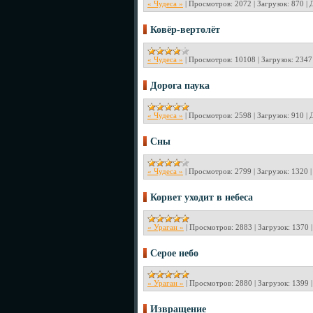
« Чудеса »
|
Просмотров:
2072
|
Загрузок:
870
|
Ковёр-вертолёт
« Чудеса »
|
Просмотров:
10108
|
Загрузок:
2347
Дорога паука
« Чудеса »
|
Просмотров:
2598
|
Загрузок:
910
|
Сны
« Чудеса »
|
Просмотров:
2799
|
Загрузок:
1320
Корвет уходит в небеса
« Ураган »
|
Просмотров:
2883
|
Загрузок:
1370
Серое небо
« Ураган »
|
Просмотров:
2880
|
Загрузок:
1399
Извращение