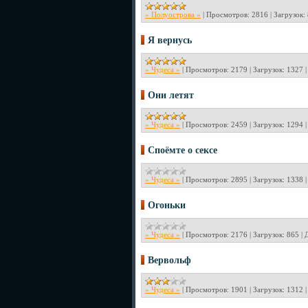
« Полуострова »
|
Просмотров:
2816
|
Загрузок:
Я вернусь
« Чудеса »
|
Просмотров:
2179
|
Загрузок:
1327
Они летят
« Чудеса »
|
Просмотров:
2459
|
Загрузок:
1294
Споёмте о сексе
« Чудеса »
|
Просмотров:
2895
|
Загрузок:
1338
Огоньки
« Чудеса »
|
Просмотров:
2176
|
Загрузок:
865
|
Вервольф
« Чудеса »
|
Просмотров:
1901
|
Загрузок:
1312