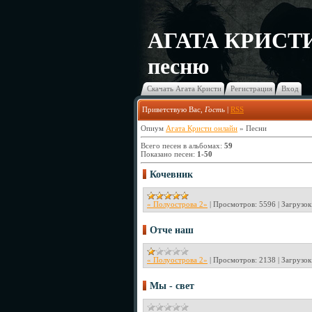
АГАТА КРИСТИ
песню
Скачать Агата Кристи
Регистрация
Вход
Приветствую Вас
,
Гость
|
RSS
Опиум
Агата Кристи онлайн
»
Песни
Всего песен в альбомах
:
59
Показано песен
:
1-50
Кочевник
« Полуострова 2»
|
Просмотров:
5596
|
Загрузок
Отче наш
« Полуострова 2»
|
Просмотров:
2138
|
Загрузок
Мы - свет