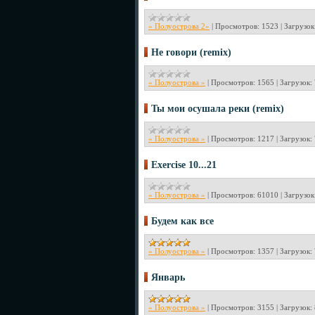
« Полуострова 2»
|
Просмотров:
1523
|
Загрузок
Не говори (remix)
« Полуострова »
|
Просмотров:
1565
|
Загрузок:
Ты мои осушала реки (remix)
« Полуострова »
|
Просмотров:
1217
|
Загрузок:
Exercise 10...21
« Полуострова »
|
Просмотров:
61010
|
Загрузок
Будем как все
« Полуострова »
|
Просмотров:
1357
|
Загрузок:
Январь
« Полуострова »
|
Просмотров:
3155
|
Загрузок: