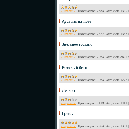
« Ураган »
|
Просмотров:
2355
|
Загрузок:
1340
Аусвайс на небо
« Ураган »
|
Просмотров:
2522
|
Загрузок:
1356
Звездное гестапо
« Ураган »
|
Просмотров:
2063
|
Загрузок:
882
|
Розовый бинт
« Ураган »
|
Просмотров:
1963
|
Загрузок:
1272
Легион
« Ураган »
|
Просмотров:
3110
|
Загрузок:
1411
Грязь
« Ураган »
|
Просмотров:
2253
|
Загрузок:
1391