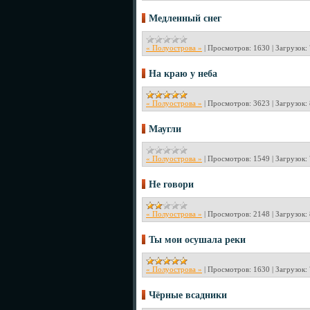
Медленный снег
« Полуострова »
|
Просмотров:
1630
|
Загрузок:
На краю у неба
« Полуострова »
|
Просмотров:
3623
|
Загрузок:
Маугли
« Полуострова »
|
Просмотров:
1549
|
Загрузок:
Не говори
« Полуострова »
|
Просмотров:
2148
|
Загрузок:
Ты мои осушала реки
« Полуострова »
|
Просмотров:
1630
|
Загрузок:
Чёрные всадники