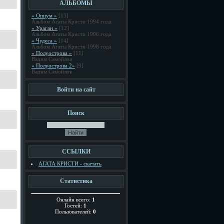
АЛЬБОМЫ
« Опиум »
[13]
Альбом Агаты Кристи 1994 года
« Ураган »
[12]
Альбом Агаты Кристи 1996 года
« Чудеса »
[14]
Альбом Агаты Кристи 1998 года
« Полуострова »
[11]
Вадим Самойлов
« Полуострова 2»
[9]
Вадим Самойлов
Войти на сайт
Поиск
ССЫЛКИ
АГАТА КРИСТИ - скачать
Статистика
Онлайн всего:
1
Гостей:
1
Пользователей:
0